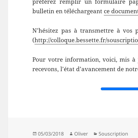
préférez remplir un formulaire pa
bulletin en téléchargeant
ce documen
N’hésitez pas à transmettre à vos p
(
http://colloque.bessette.fr/souscripti
Pour votre information, voici, mis 
recevons, l’état d’avancement de not
Publié
Auteur
Catégories
05/03/2018
Oliver
Souscription