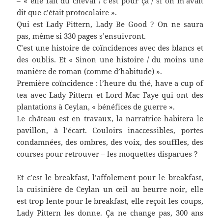
– « elle fait du cheval / c’est pour ça / si on m’avait
dit que c’était protocolaire ».
Qui est Lady Pittern, Lady Be Good ? On ne saura
pas, même si 330 pages s’ensuivront.
C’est une histoire de coïncidences avec des blancs et
des oublis. Et « Sinon une histoire / du moins une
manière de roman (comme d’habitude) ».
Première coïncidence : l’heure du thé, have a cup of
tea avec Lady Pittern et Lord Mac Faye qui ont des
plantations à Ceylan, « bénéfices de guerre ».
Le château est en travaux, la narratrice habitera le
pavillon, à l’écart. Couloirs inaccessibles, portes
condamnées, des ombres, des voix, des souffles, des
courses pour retrouver – les moquettes disparues ?
Et c’est le breakfast, l’affolement pour le breakfast,
la cuisinière de Ceylan un œil au beurre noir, elle
est trop lente pour le breakfast, elle reçoit les coups,
Lady Pittern les donne. Ça ne change pas, 300 ans